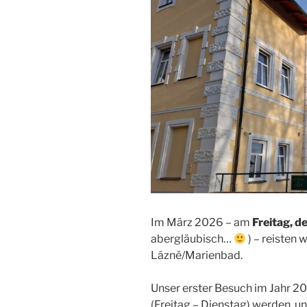
Im März 2026 – am
Freitag, d
abergläubisch…
) – reisten
Lázně/Marienbad.
Unser erster Besuch im Jahr 2
(Freitag – Dienstag) werden, u