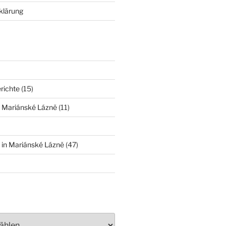
klärung
richte
(15)
n Mariánské Lázně
(11)
 in Mariánské Lázně
(47)