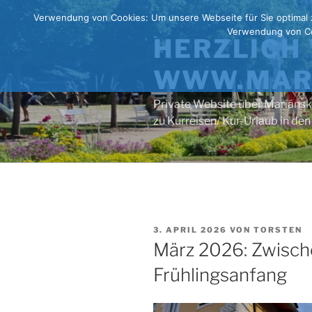
Zum
Verwendung von Cookies: Um unsere Webseite für Sie optimal 
Inhalt
Verwendung von Coo
HERZLICH 
springen
WWW.MARI
Private Website über Mariánsk
zu Kurreisen/ Kur-Urlaub in 
VERÖFFENTLICHT
3. APRIL 2026
VON
TORSTEN
AM
März 2026: Zwisc
Frühlingsanfang