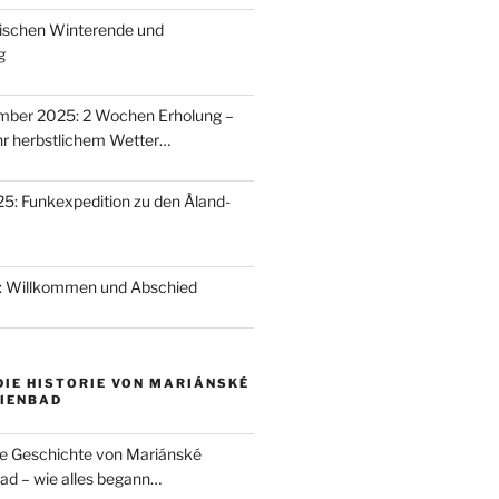
ischen Winterende und
g
ber 2025: 2 Wochen Erholung –
hr herbstlichem Wetter…
: Funkexpedition zu den Åland-
5: Willkommen und Abschied
DIE HISTORIE VON MARIÁNSKÉ
RIENBAD
die Geschichte von Mariánské
d – wie alles begann…