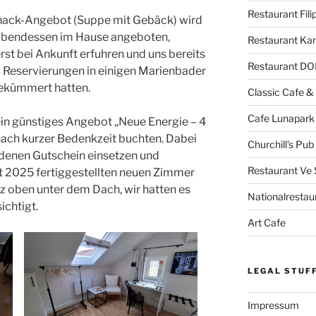
Restaurant Fili
Snack-Angebot (Suppe mit Gebäck) wird
 Abendessen im Hause angeboten,
Restaurant Ka
rst bei Ankunft erfuhren und uns bereits
Restaurant D
m Reservierungen in einigen Marienbader
gekümmert hatten.
Classic Cafe &
Cafe Lunapark
ein günstiges Angebot „Neue Energie – 4
nach kurzer Bedenkzeit buchten. Dabei
Churchill’s Pu
denen Gutschein einsetzen und
Restaurant Ve 
st 2025 fertiggestellten neuen Zimmer
z oben unter dem Dach, wir hatten es
Nationalrestau
chtigt.
Art Cafe
LEGAL STUF
Impressum