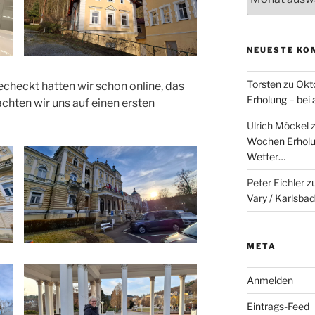
NEUESTE KO
Torsten
zu
Okt
echeckt hatten wir schon online, das
Erholung – bei
chten wir uns auf einen ersten
Ulrich Möckel
Wochen Erholun
Wetter…
Peter Eichler
z
Vary / Karlsbad
META
Anmelden
Eintrags-Feed