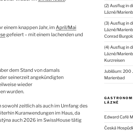
(2) Ausflug in 
Lázně/Marienb
(3) Ausflug in
or einem knappen Jahr, im
April/Mai
Lázně/Marienba
use
gefeiert – mit einem lachenden und
Conrad Burgol
(4) Ausflug in
Lázně/Marienba
Kurzreisen
über dem Stand von damals
Jubiläum: 200 
 der seinerzeit angekündigten
Marienbad
ilweise wieder
en wurden.
GASTRONOMI
LÁZNĚ
ch sowohl zeitlich als auch im Umfang des
iterhin Kuranwendungen im Haus, da
Edward Café M
istýna auch 2026 im SwissHouse tätig
Česká Hospůdk