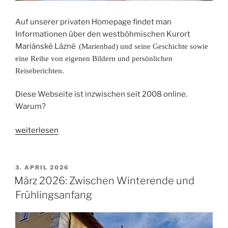
Auf unserer privaten Homepage findet man
Informationen über den westböhmischen Kurort
Mariánské Lázně
(Marienbad) und seine Geschichte sowie
eine Reihe von eigenen Bildern und persönlichen
Reiseberichten.
Diese Webseite ist inzwischen seit 2008 online.
Warum?
„Herzlich
weiterlesen
willkommen
/
Vítáme
VERÖFFENTLICHT
3. APRIL 2026
AM
Vás!“
März 2026: Zwischen Winterende und
Frühlingsanfang